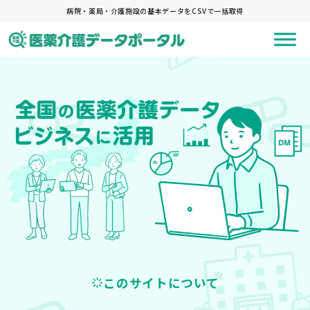
コ
病院・薬局・介護施設の基本データをCSVで一括取得
ン
テ
ン
ツ
へ
ス
キ
ッ
プ
このサイトについて