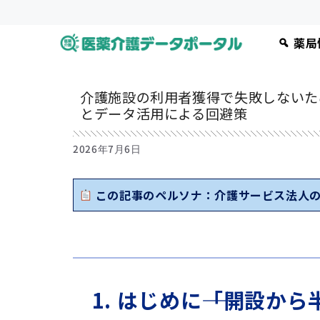
コ
ン
薬局
テ
ン
ツ
介護施設の利用者獲得で失敗しないた
へ
とデータ活用による回避策
ス
キ
2026年7月6日
ッ
プ
この記事のペルソナ：介護サービス法人
1. はじめに――「開設